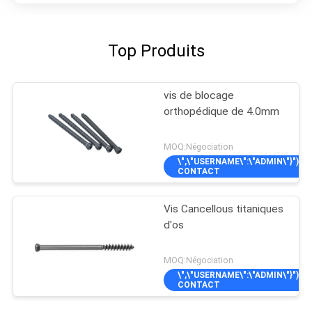
Top Produits
vis de blocage
orthopédique de 4.0mm
MOQ:Négociation
\",\"USERNAME\":\"ADMIN\"}");'>
CONTACT
Vis Cancellous titaniques
d'os
MOQ:Négociation
\",\"USERNAME\":\"ADMIN\"}");'>
CONTACT