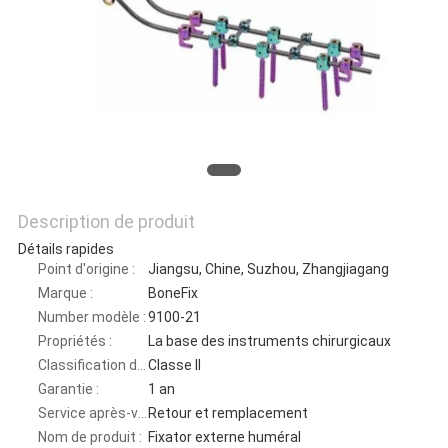
DU
SITE
PRIVACY
POLICY
Description de produit
Détails rapides
Point d'origine :
Jiangsu, Chine, Suzhou, Zhangjiagang
Marque :
BoneFix
Number modèle :
9100-21
Propriétés :
La base des instruments chirurgicaux
Classification d'instrument :
Classe II
Garantie :
1 an
Service après-vente :
Retour et remplacement
Nom de produit :
Fixator externe huméral