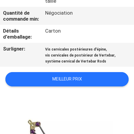
taille
D'USINE
Quantité de
Négociation
commande min:
CONTRÔLE
Détails
Carton
DE
d'emballage:
QUALITÉ
Surligner:
,
Vis cervicales postérieures d'épine
,
vis cervicales de postérieur de Vertebar
système cervical de Vertebar Rods
CONTACTEZ-
NOUS
MEILLEUR PRIX
DEMANDEZ
UNE
CITATION
PLAN