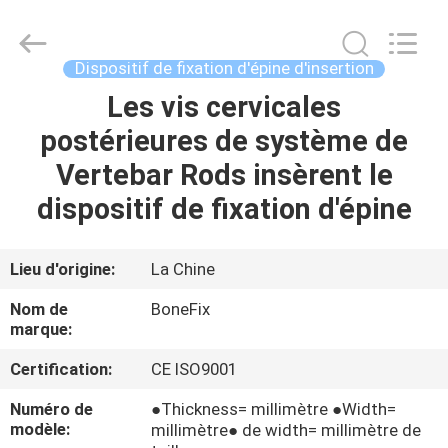
Rod
Spine
Fixation
Device
Supplier.
Dispositif de fixation d'épine d'insertion
Copyright
©
2021
Les vis cervicales
MAISON
-
2025
postérieures de système de
suzhou
bonefix
medical
DES
Vertebar Rods insèrent le
science&technology
co.,
PRODUITS
ltd.
dispositif de fixation d'épine
All
Rights
Reserved.
Developed
AU
by
Lieu d'origine:
La Chine
ECER
SUJET
Nom de
BoneFix
DE
marque:
NOUS
Certification:
CE ISO9001
Numéro de
●Thickness= millimètre ●Width=
VISITE
modèle:
millimètre● de width= millimètre de