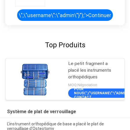
\",\"username\":\"admin\"}");'>
Continuer
Top Produits
Le petit fragment a
placé les instruments
orthopédiques
MOQ:Négociation
POUR
NOUS\",\"USERNAME\":\"ADMIN\"}
CONTACT
Système de plat de verrouillage
L'instrument orthopédique de base a placé le plat de
verrouillage d'Osteotomy