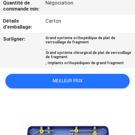
Quantité de
Négociation
D'USINE
commande min:
Détails
Carton
CONTRÔLE
d'emballage:
DE
Surligner:
Grand système orthopédique de plat de
verrouillage de fragment
QUALITÉ
,
Grand système chirurgical de plat de verrouillage
de fragment
,
CONTACTEZ-
Implants orthopédiques de grand fragment
NOUS
MEILLEUR PRIX
DEMANDEZ
UNE
CITATION
PLAN