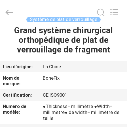
de
verrouillage
de
fragment
d'acier
Système de plat de verrouillage
inoxydable
Supplier.
Copyright
Grand système chirurgical
MAISON
©
2021
orthopédique de plat de
-
2025
suzhou
DES
verrouillage de fragment
bonefix
medical
PRODUITS
science&technology
co.,
ltd.
Lieu d'origine:
La Chine
All
Rights
AU
Reserved.
Nom de
BoneFix
Developed
by
SUJET
marque:
ECER
DE
Certification:
CE ISO9001
NOUS
Numéro de
●Thickness= millimètre ●Width=
modèle:
millimètre● de width= millimètre de
taille
VISITE