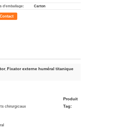
ls d'emballage:
Carton
Contact
tor
Fixator externe huméral titanique
,
Produit
Tag:
ts chirurgicaux
ral