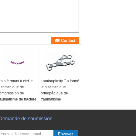
ibia fermant à clef le
Laminoplasty T a formé
lat titanique de
le plat titanique
ompression de
orthopédique de
raumatisme de fracture
traumatisme
Demande de soumission
Envoyez