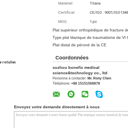
Matériel:
Titane
Certificat:
CE/ISO : 9001/ISO134
MOQ :
1 pc
Plat supérieur orthopédique de fracture
Type plat titanique de traumatisme de VI
Plat distal de péroné de la CE
Coordonnées
e rotulienne
suzhou bonefix medical
science&technology co., ltd
Personne à contacter:
Mr. Rony Chen
Téléphone:
+86 15151568878
Envoyez votre demande directement à nous