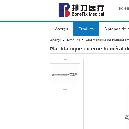
scie
Aperçu
Produits
A propos de 
Aperçu
Produits
Plat titanique de traumatis
Plat titanique externe huméral 