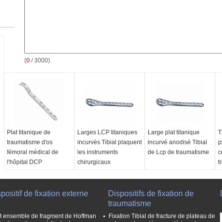
(
0
/ 3000)
Plat titanique de
Larges LCP titaniques
Large plat titanique
T
traumatisme d'os
incurvés Tibial plaquent
incurvé anodisé Tibial
p
fémoral médical de
les instruments
de Lcp de traumatisme
c
l'hôpital DCP
chirurgicaux
t
Nom de produit:
Plats
d'implant d'orthopédie
positif de fixation externe
Matériel:
Titane
Dispositifs de fixation de
Mots-clés:
Instruments
traumatisme
médicaux
it ensemble de fragment de Hoffman
Fixation Tibial de fracture de plateau de