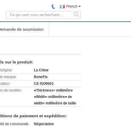
French
search
emande de soumission
ls sur le produit:
'origine:
La Chine
e marque:
BoneFix
cation:
CE ISO9001
o de modèle:
●Thickness= millimètre
●Width= millimètre● de
width= millimètre de taille
itions de paiement et expédition:
ité de commande
Négociation