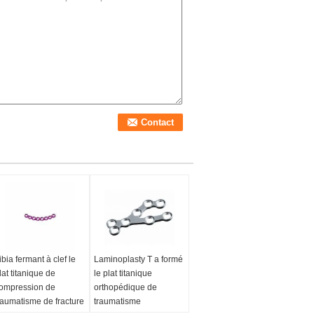
ibia fermant à clef le
Laminoplasty T a formé
lat titanique de
le plat titanique
ompression de
orthopédique de
raumatisme de fracture
traumatisme