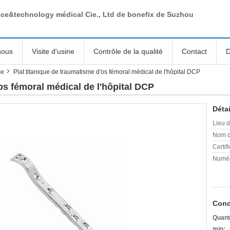
nce&technology médical Cie., Ltd de bonefix de Suzhou
nous
Visite d'usine
Contrôle de la qualité
Contact
D
me
Plat titanique de traumatisme d'os fémoral médical de l'hôpital DCP
os fémoral médical de l'hôpital DCP
Détai
Lieu d
Nom d
Certifi
Numér
Cond
Quant
min: