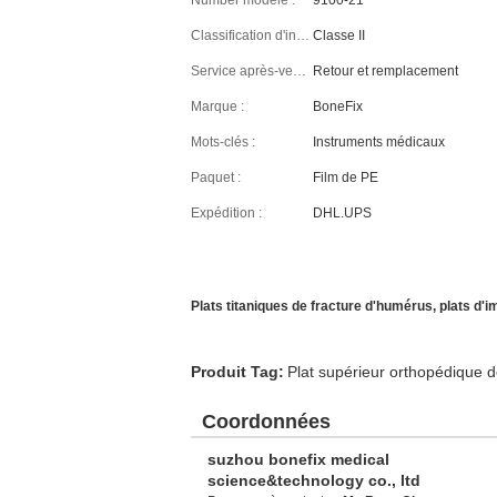
Number modèle :
9100-21
Classification d'instrument :
Classe II
Service après-vente :
Retour et remplacement
Marque :
BoneFix
Mots-clés :
Instruments médicaux
Paquet :
Film de PE
Expédition :
DHL.UPS
Plats titaniques de fracture d'humérus, plats d'i
Produit Tag:
Plat supérieur orthopédique 
Coordonnées
suzhou bonefix medical
science&technology co., ltd