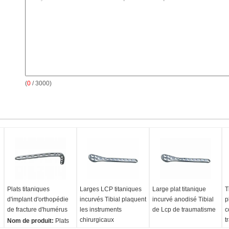
(
0
/ 3000)
Plats titaniques
Larges LCP titaniques
Large plat titanique
T
d'implant d'orthopédie
incurvés Tibial plaquent
incurvé anodisé Tibial
p
de fracture d'humérus
les instruments
de Lcp de traumatisme
c
chirurgicaux
t
Nom de produit:
Plats