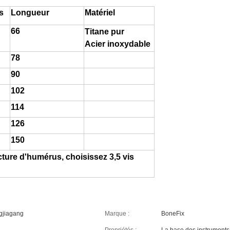
s
Longueur
Matériel
66
Titane pur
Acier inoxydable
78
90
102
114
126
150
racture d'humérus, choisissez 3,5 vis
gjiagang
Marque :
BoneFix