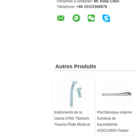
Personne à contacter:
Mr. Rony Chen
Téléphone:
+86 15151568878
Autres Produits
Instruments de la
Plat titanique externe
classe II Rib Titanium
huméral de
Trauma Plate Medical
traumatisme
d'ISO13485 Fixator