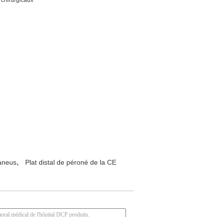
 chirurgicaux
5
,
caneus
Plat distal de péroné de la CE