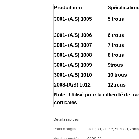
Produit non.
Spécification
3001- (A/S) 1005
5 trous
3001- (A/S) 1006
6 trous
3001- (A/S) 1007
7 trous
3001- (A/S) 1008
8 trous
3001- (A/S) 1009
9trous
3001- (A/S) 1010
10 trous
2008-(A/S) 1012
12trous
Note : Utilisé pour la difficulté de f
corticales
Détails rapides
Point d'origine :
Jiangsu, Chine, Suzhou, Zhan