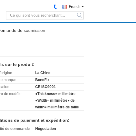
French
search
emande de soumission
ls sur le produit:
'origine:
La Chine
e marque:
BoneFix
cation:
CE ISO9001
o de modèle:
●Thickness= millimètre
●Width= millimètre● de
width= millimètre de taille
itions de paiement et expédition:
ité de commande
Négociation