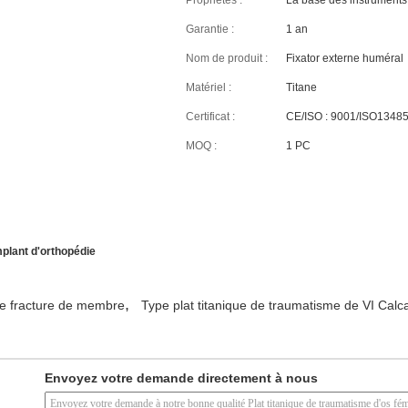
Propriétés :
La base des instruments
Garantie :
1 an
Nom de produit :
Fixator externe huméral
Matériel :
Titane
Certificat :
CE/ISO : 9001/ISO1348
MOQ :
1 PC
mplant d'orthopédie
,
de fracture de membre
Type plat titanique de traumatisme de VI Cal
Envoyez votre demande directement à nous