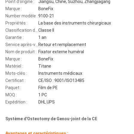
Point d'origine :
Jiangsu, Chine, Suzhou, Zhangjiagang
Marque :
BoneFix
Number modèle :
9100-21
Propriétés :
La base des instruments chirurgicaux
Classification d'instrument :
Classe II
Garantie :
1 an
Service après-vente :
Retour et remplacement
Nom de produit :
Fixator externe huméral
Marque :
BoneFix
Matériel :
Titane
Mots-clés :
Instruments médicaux
Certificat :
CE/ISO : 9001/ISO13485
Paquet :
Film de PE
MOQ :
1 PC
Expédition :
DHL.UPS
Système d'Osteotomy de Genou-joint de la CE
Avantages et caractéristiques
: