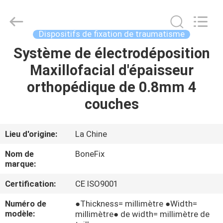
suzhou
bonefix
medical
science&technology
co.,
Dispositifs de fixation de traumatisme
ltd.
All
Système de électrodéposition
MAISON
Rights
Reserved.
Developed
Maxillofacial d'épaisseur
by
ECER
DES
orthopédique de 0.8mm 4
PRODUITS
couches
AU
Lieu d'origine:
La Chine
SUJET
Nom de
BoneFix
DE
marque:
NOUS
Certification:
CE ISO9001
Numéro de
●Thickness= millimètre ●Width=
VISITE
modèle:
millimètre● de width= millimètre de