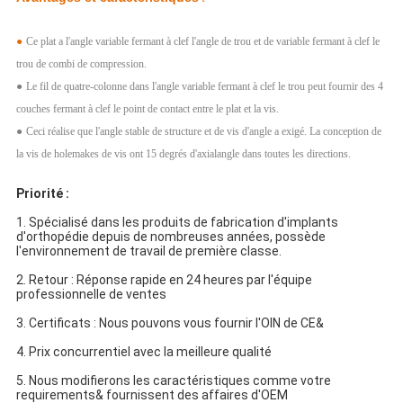
●
Ce plat a l'angle variable fermant à clef l'angle de trou et de variable fermant à clef le
trou de combi de compression.
●
Le fil de quatre-colonne dans l'angle variable fermant à clef le trou peut fournir des 4
couches fermant à clef le point de contact entre le plat et la vis.
●
Ceci réalise que l'angle stable de structure et de vis d'angle a exigé. La conception de
la vis de holemakes de vis ont 15 degrés d'axialangle dans toutes les directions.
Priorité :
1. Spécialisé dans les produits de fabrication d'implants
d'orthopédie depuis de nombreuses années, possède
l'environnement de travail de première classe.
2. Retour : Réponse rapide en 24 heures par l'équipe
professionnelle de ventes
3. Certificats : Nous pouvons vous fournir l'OIN de CE&
4. Prix concurrentiel avec la meilleure qualité
5. Nous modifierons les caractéristiques comme votre
requirements& fournissent des affaires d'OEM