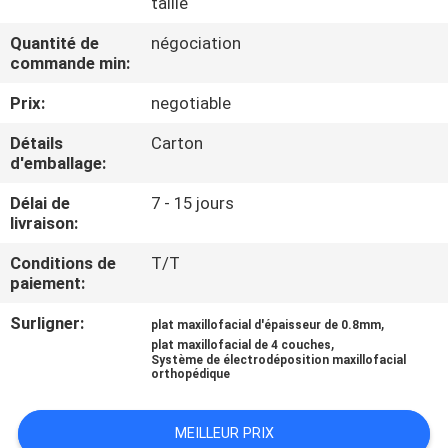
taille
D'USINE
Quantité de
négociation
commande min:
CONTRÔLE
Prix:
negotiable
DE
Détails
Carton
QUALITÉ
d'emballage:
Délai de
7 - 15 jours
CONTACTEZ-
livraison:
NOUS
Conditions de
T/T
paiement:
DEMANDEZ
Surligner:
,
plat maxillofacial d'épaisseur de 0.8mm
UNE
,
plat maxillofacial de 4 couches
Système de électrodéposition maxillofacial
CITATION
orthopédique
MEILLEUR PRIX
PLAN